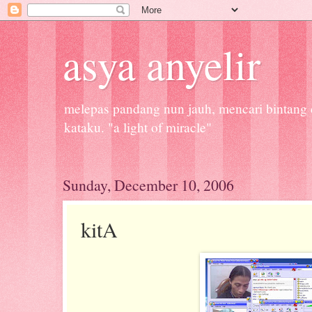
asya anyelir
melepas pandang nun jauh, mencari bintang d
kataku. "a light of miracle"
Sunday, December 10, 2006
kitA