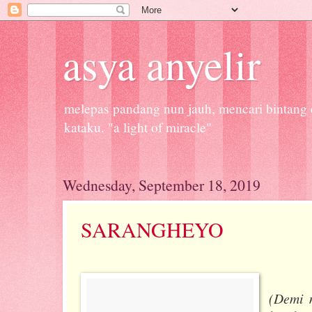
asya anyelir
melepas pandang nun jauh, mencari bintang d
kataku. "a light of miracle"
Wednesday, September 18, 2019
SARANGHEYO
(Demi 