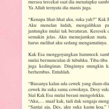
merasa tercekat saat dia menatapku sambi
Ya Allah ternyata dia manis juga.
“Kenapa lihat-lihat aku, suka yah?” Kak 
Aku menelan ludah, mengalihkan pa
jantungku mulai tak beraturan. Keresek
semakin jelas. Aku memejamkan mata. 
harus melihat aku sedang mengamatinya.
Kak Esa menggoyangkan hammock sambil
mulai bermunculan di tubuhku. Tiba-tiba 
juga kedinginan. Dinginnya mungkin k
berhembus. Entahlah.
“Biasanya kalau ada cewek yang diam-di
cewek itu suka sama cowoknya. Desy suk
Sial Kak Esa mulai berani mengolokku.
“Aku,… maaf kak, tadi dak sengaja menga
“Santai aja, Des, aku suka kamu koq.” U