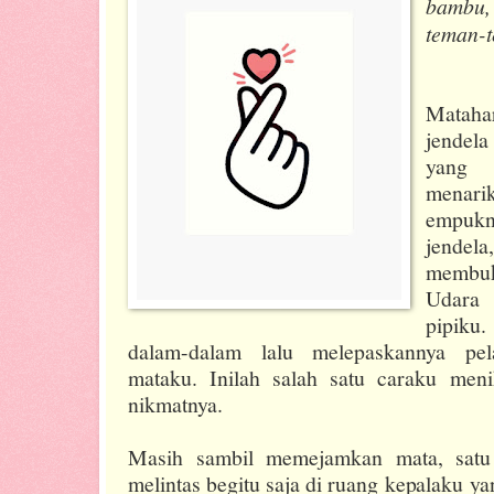
bambu,
teman-
Mataha
jende
yang 
menari
empukn
jendel
membuka
Udara 
pipik
dalam-dalam lalu melepaskannya pe
mataku. Inilah salah satu caraku me
nikmatnya.
Masih sambil memejamkan mata, satu w
melintas begitu saja di ruang kepalaku ya