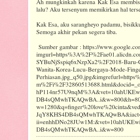
Ah mungkinkah karena Kak Esa membisikk
lalu? Aku tersenyum memikirkan hal ters
Kak Esa, aku sarangheyo padamu, bisikku
Semoga akhir pekan segera tiba.
Sumber gambar : https://www.google.co
imgurl=https%3A%2F%2Fae01.alicdn
SYBuNjSspiq6xNzpXa2%2F2018-Baru-Cin
Wanita-Korea-Lucu-Bergaya-Mode-Finge
Perhiasan.jpg_q50.jpg&imgrefurl=https
m%2Fi%2F32860513688.html&docid=
hP114nr57U9nqM%3A&vet=10ahUKEw
DB4sQMwhTKAQwBA..i&w=800&h=800&
w=1280&q=finger%20love%20cinta&ve
JqY8KHS4DB4sQMwhTKAQwBA&iact=
ii=enhhDNo28JUw1M:&vet=10ahUKEw
DB4sQMwhTKAQwBA..i&w=800