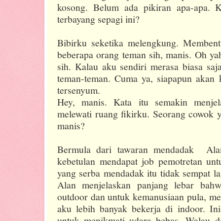
kosong. Belum ada pikiran apa-apa. K
terbayang sepagi ini?
Bibirku seketika melengkung. Membent
beberapa orang teman sih, manis. Oh ya
sih. Kalau aku sendiri merasa biasa sa
teman-teman. Cuma ya, siapapun akan ke
tersenyum.
Hey, manis. Kata itu semakin menjel
melewati ruang fikirku. Seorang cowok y
manis?
Bermula dari tawaran mendadak
Ala
kebetulan mendapat job pemotretan untu
yang serba mendadak itu tidak sempat lag
Alan menjelaskan panjang lebar bahw
outdoor dan untuk kemanusiaan pula, mem
aku lebih banyak bekerja di indoor. In
untuk menikmati udara bebas. Walau de