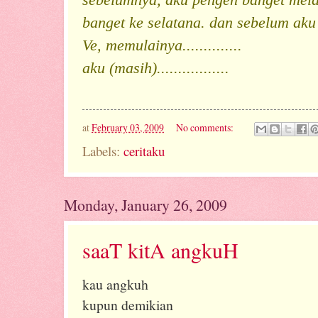
sebelumnya, aku pengen banget mel
banget ke selatana. dan sebelum aku
Ve, memulainya..............
aku (masih).................
at
February 03, 2009
No comments:
Labels:
ceritaku
Monday, January 26, 2009
saaT kitA angkuH
kau angkuh
kupun demikian