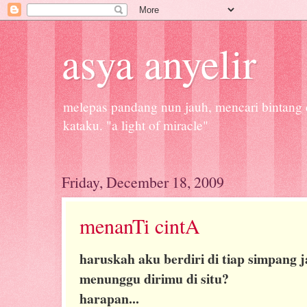
asya anyelir
melepas pandang nun jauh, mencari bintang d
kataku. "a light of miracle"
Friday, December 18, 2009
menanTi cintA
haruskah aku berdiri di tiap simpang j
menunggu dirimu di situ?
harapan...