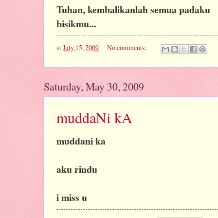
Tuhan, kembalikanlah semua padaku
bisikmu...
at
July 15, 2009
No comments:
Saturday, May 30, 2009
muddaNi kA
muddani ka
aku rindu
i miss u