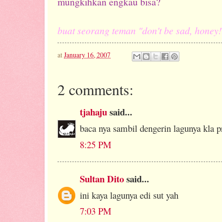
mungkihkan engkau bisa?
buat seorang teman "don't be sad, honey!
at
January 16, 2007
2 comments:
tjahaju
said...
baca nya sambil dengerin lagunya kla p
8:25 PM
Sultan Dito
said...
ini kaya lagunya edi sut yah
7:03 PM