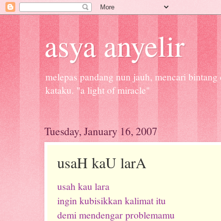
asya anyelir
melepas pandang nun jauh, mencari bintang d
kataku. "a light of miracle"
Tuesday, January 16, 2007
usaH kaU larA
usah kau lara
ingin kubisikkan kalimat itu
demi mendengar problemamu