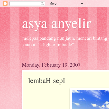
asya anyelir
melepas pandang nun jauh, mencari bintang d
kataku. "a light of miracle"
Monday, February 19, 2007
lembaH sepI