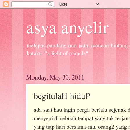
asya anyelir
melepas pandang nun jauh, mencari bintang d
kataku. "a light of miracle"
Monday, May 30, 2011
begitulaH hiduP
ada saat kau ingin pergi. berlalu sejenak 
menyepi di sebuah tempat yang tak terja
yang tiap hari bersama-mu. orang2 yang