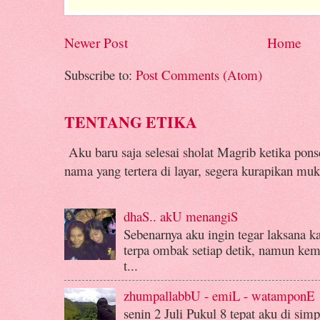
Newer Post
Home
Subscribe to:
Post Comments (Atom)
TENTANG ETIKA
Aku baru saja selesai sholat Magrib ketika pon
nama yang tertera di layar, segera kurapikan muk
dhaS.. akU menangiS
Sebenarnya aku ingin tegar laksana k
terpa ombak setiap detik, namun kemba
t...
zhumpallabbU - emiL - watamponE
senin 2 Juli Pukul 8 tepat aku di si