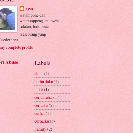
asya
watampone dan
watansoppeng, sulawesi
selatan, Indonesia
(seseorang yang
t)sederhana
my complete profile
rt Abuse
Labels
alone
(1)
berita duka
(1)
bukit
(1)
cerita sahabat
(1)
ceritaku
(5)
curhat
(1)
curhatku
(3)
Family
(2)