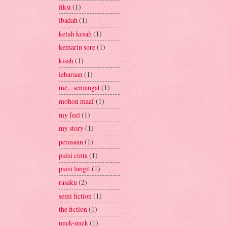
fiksi
(1)
ibadah
(1)
keluh kesah
(1)
kemarin sore
(1)
kisah
(1)
lebaraan
(1)
me... semangat
(1)
mohon maaf
(1)
my feel
(1)
my story
(1)
perasaan
(1)
puisi cinta
(1)
puisi langit
(1)
rasaku
(2)
semi fiction
(1)
the fiction
(1)
unek-unek
(1)