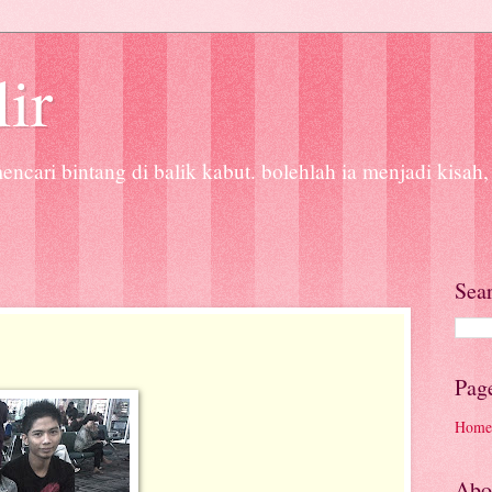
lir
ncari bintang di balik kabut. bolehlah ia menjadi kisah,
Sea
Pag
Home
Abo