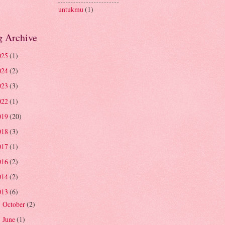
untukmu
(1)
g Archive
025
(1)
024
(2)
023
(3)
022
(1)
019
(20)
018
(3)
017
(1)
016
(2)
014
(2)
013
(6)
October
(2)
►
June
(1)
►