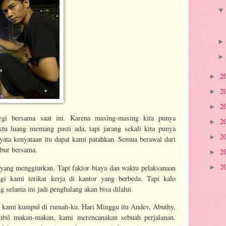
2
►
2
►
2
►
gi bersama saat ini. Karena masing-masing kita punya
2
►
ktu luang memang pasti ada, tapi jarang sekali kita punya
2
►
yata kenyataan itu dapat kami patahkan. Semua berawal dari
ibur bersama.
2
►
2
 yang menggiurkan. Tapi faktor biaya dan waktu pelaksanaan
►
gi kami terikat kerja di kantor yang berbeda. Tapi kalo
 selama ini jadi penghalang akan bisa dilalui.
u, kami kumpul di rumah-ku. Hari Minggu itu Andev, Abuthy,
bil makan-makan, kami merencanakan sebuah perjalanan.