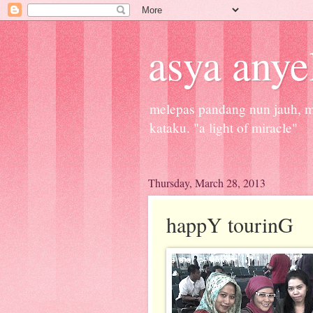
asya anye
melepas pandang nun jauh, me
kataku. "a light of miracle"
Thursday, March 28, 2013
happY tourinG