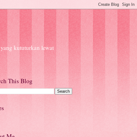
 yang kututurkan lewat
rch This Blog
es
ut Me