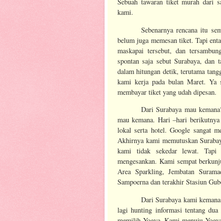
Sebuah tawaran tiket murah dari 
kami.
Sebenarnya rencana itu sem
belum juga memesan tiket. Tapi ent
maskapai tersebut, dan tersambung
spontan saja sebut Surabaya, dan 
dalam hitungan detik, terutama tang
kami kerja pada bulan Maret. Ya 
membayar tiket yang udah dipesan.
Dari Surabaya mau kemana?
mau kemana. Hari –hari berikutnya 
lokal serta hotel. Google sangat 
Akhirnya kami memutuskan Surabaya
kami tidak sekedar lewat. Tap
mengesankan. Kami sempat berkunj
Area Sparkling, Jembatan Suram
Sampoerna dan terakhir Stasiun Gub
Dari Surabaya kami kemana?
lagi hunting informasi tentang dua
memilih Yogya. Kami menuju Yogya 