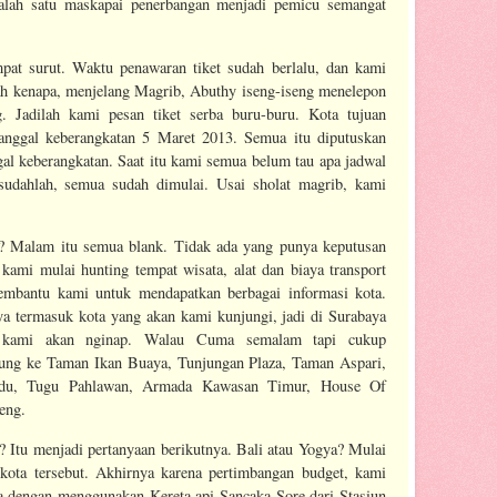
salah satu maskapai penerbangan menjadi pemicu semangat
pat surut. Waktu penawaran tiket sudah berlalu, dan kami
ah kenapa, menjelang Magrib, Abuthy iseng-iseng menelepon
. Jadilah kami pesan tiket serba buru-buru. Kota tujuan
tanggal keberangkatan 5 Maret 2013. Semua itu diputuskan
gal keberangkatan. Saat itu kami semua belum tau apa jadwal
sudahlah, semua sudah dimulai. Usai sholat magrib, kami
 Malam itu semua blank. Tidak ada yang punya keputusan
kami mulai hunting tempat wisata, alat dan biaya transport
membantu kami untuk mendapatkan berbagai informasi kota.
 termasuk kota yang akan kami kunjungi, jadi di Surabaya
i kami akan nginap. Walau Cuma semalam tapi cukup
ung ke Taman Ikan Buaya, Tunjungan Plaza, Taman Aspari,
adu, Tugu Pahlawan, Armada Kawasan Timur, House Of
eng.
 Itu menjadi pertanyaan berikutnya. Bali atau Yogya? Mulai
 kota tersebut. Akhirnya karena pertimbangan budget, kami
dengan menggunakan Kereta api Sancaka Sore dari Stasiun