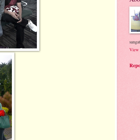
sanga
View 
Repo