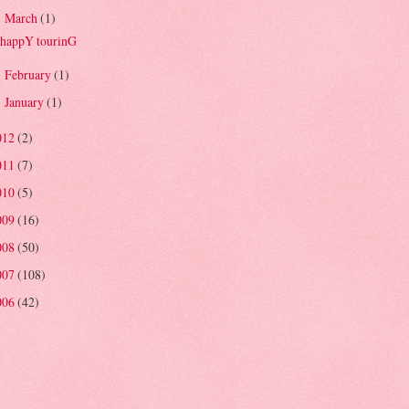
March
(1)
▼
happY tourinG
February
(1)
►
January
(1)
►
012
(2)
011
(7)
010
(5)
009
(16)
008
(50)
007
(108)
006
(42)