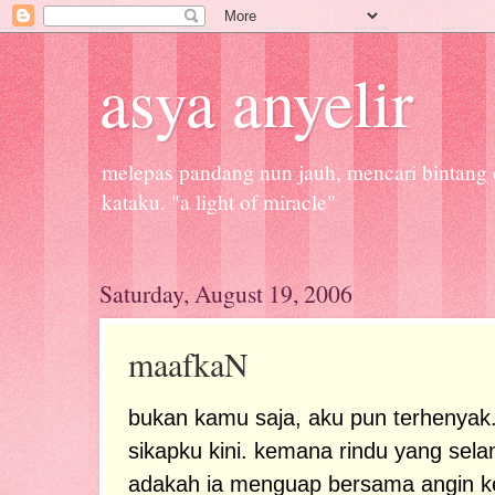
asya anyelir
melepas pandang nun jauh, mencari bintang d
kataku. "a light of miracle"
Saturday, August 19, 2006
maafkaN
bukan kamu saja, aku pun terhenyak
sikapku kini. kemana rindu yang sel
adakah ia menguap bersama angin kem