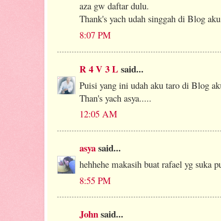
aza gw daftar dulu.
Thank's yach udah singgah di Blog ak
8:07 PM
R 4 V 3 L
said...
Puisi yang ini udah aku taro di Blog ak
Than's yach asya.....
12:05 AM
asya
said...
hehhehe makasih buat rafael yg suka pu
8:55 PM
John
said...