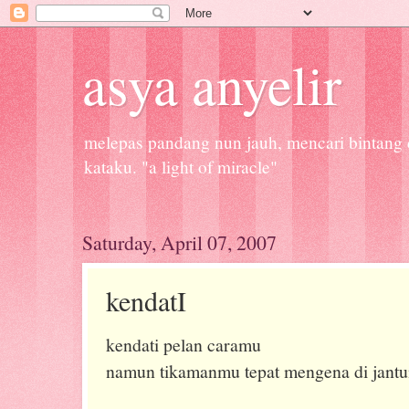
asya anyelir
melepas pandang nun jauh, mencari bintang d
kataku. "a light of miracle"
Saturday, April 07, 2007
kendatI
kendati pelan caramu
namun tikamanmu tepat mengena di jant