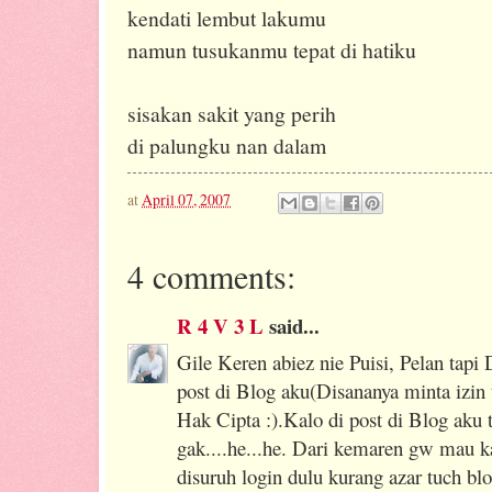
kendati lembut lakumu
namun tusukanmu tepat di hatiku
sisakan sakit yang perih
di palungku nan dalam
at
April 07, 2007
4 comments:
R 4 V 3 L
said...
Gile Keren abiez nie Puisi, Pelan tapi
post di Blog aku(Disananya minta izin
Hak Cipta :).Kalo di post di Blog aku t
gak....he...he. Dari kemaren gw mau k
disuruh login dulu kurang azar tuch bloge