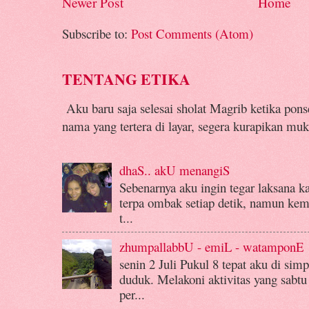
Newer Post
Home
Subscribe to:
Post Comments (Atom)
TENTANG ETIKA
Aku baru saja selesai sholat Magrib ketika pon
nama yang tertera di layar, segera kurapikan muk
dhaS.. akU menangiS
Sebenarnya aku ingin tegar laksana k
terpa ombak setiap detik, namun kemba
t...
zhumpallabbU - emiL - watamponE
senin 2 Juli Pukul 8 tepat aku di si
duduk. Melakoni aktivitas yang sabtu
per...