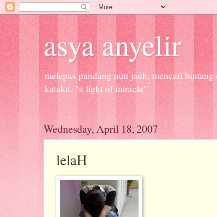
asya anyelir
melepas pandang nun jauh, mencari bintang d
kataku. "a light of miracle"
Wednesday, April 18, 2007
lelaH