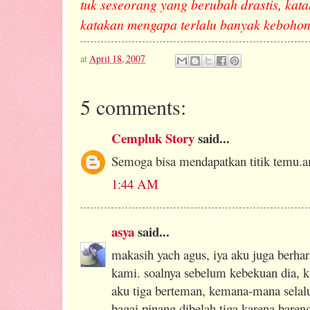
tuk seseorang yang berubah drastis, kata
katakan mengapa terlalu banyak keboho
at
April 18, 2007
5 comments:
Cempluk Story
said...
Semoga bisa mendapatkan titik temu.a
1:44 AM
asya
said...
makasih yach agus, iya aku juga berhar
kami. soalnya sebelum kebekuan dia, 
aku tiga berteman, kemana-mana selalu
bagai pinang dibelah tiga karena bareng