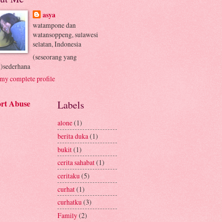
asya
watampone dan
watansoppeng, sulawesi
selatan, Indonesia
(seseorang yang
t)sederhana
my complete profile
rt Abuse
Labels
alone
(1)
berita duka
(1)
bukit
(1)
cerita sahabat
(1)
ceritaku
(5)
curhat
(1)
curhatku
(3)
Family
(2)