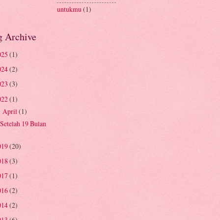
untukmu
(1)
g Archive
025
(1)
024
(2)
023
(3)
022
(1)
April
(1)
▼
Setelah 19 Bulan
019
(20)
018
(3)
017
(1)
016
(2)
014
(2)
013
(6)