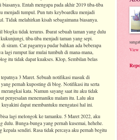
ti biasanya. Entah mengapa pada akhir 2019 tiba-tiba
u menjadi tumpul. Pun tuts keyboardku menjadi
l. Tidak melahirkan kisah sebagaimana biasanya.
il blogku tidak terurus. Ibarat sebuah taman yang dulu
 kukunjungi, tiba-tiba menjadi taman yang sepi.
sanga
 di siram. Cat pagarnya pudar bahkan ada beberapa
View 
ya lagi rumput liar mulai tumbuh di mana-mana,
og itu tidak dapat kuakses. Klop, Sembilan belas
Repo
tepatnya 3 Maret. Sebuah notifikasi masuk di
yang pernah kuposting di blog. Notifikasi itu serta
merangkai kata. Namun sayang saat itu aku tidak
ut penyesalan menemaniku malam itu. Lalu aku
g kuyakini dapat membantuku mengatasi hal ini.
bisa lagi melongok ke tamanku. 5 Maret 2022, aku
ng dulu. Bunga-bunga yang pernah kusemai, hehehe.
 kepala sendiri. Rasa tidak percaya aku pernah begitu