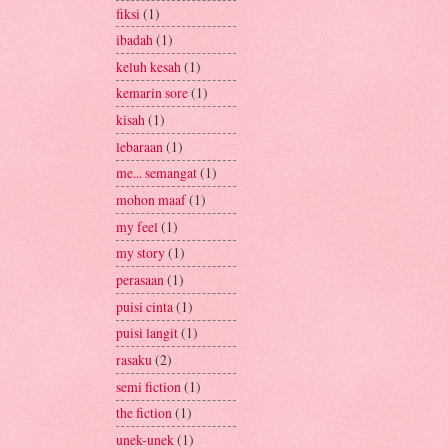
fiksi
(1)
ibadah
(1)
keluh kesah
(1)
kemarin sore
(1)
kisah
(1)
lebaraan
(1)
me... semangat
(1)
mohon maaf
(1)
my feel
(1)
my story
(1)
perasaan
(1)
puisi cinta
(1)
puisi langit
(1)
rasaku
(2)
semi fiction
(1)
the fiction
(1)
unek-unek
(1)