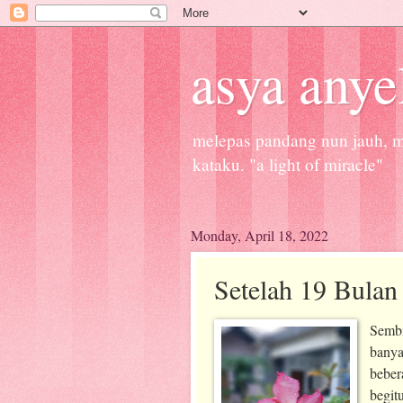
asya anye
melepas pandang nun jauh, me
kataku. "a light of miracle"
Monday, April 18, 2022
Setelah 19 Bulan
Sembi
banya
beber
begit