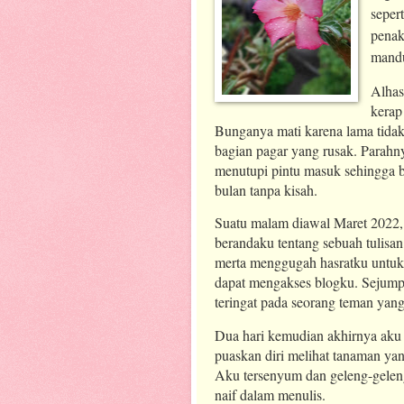
seper
penak
mandu
Alhas
kerap
Bunganya mati karena lama tidak
bagian pagar yang rusak. Parahn
menutupi pintu masuk sehingga bl
bulan tanpa kisah.
Suatu malam diawal Maret 2022, 
berandaku tentang sebuah tulisan 
merta menggugah hasratku untuk 
dapat mengakses blogku. Sejump
teringat pada seorang teman yan
Dua hari kemudian akhirnya aku 
puaskan diri melihat tanaman ya
Aku tersenyum dan geleng-geleng
naif dalam menulis.