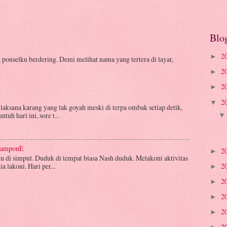
Blo
2
►
 ponselku berdering. Demi melihat nama yang tertera di layar,
2
►
2
►
2
▼
laksana karang yang tak goyah meski di terpa ombak setiap detik,
tuh hari ini, sore t...
atamponE
2
►
aku di simpul. Duduk di tempat biasa Nash duduk. Melakoni aktivitas
2
 lakoni. Hari per...
►
2
►
2
►
2
►
2