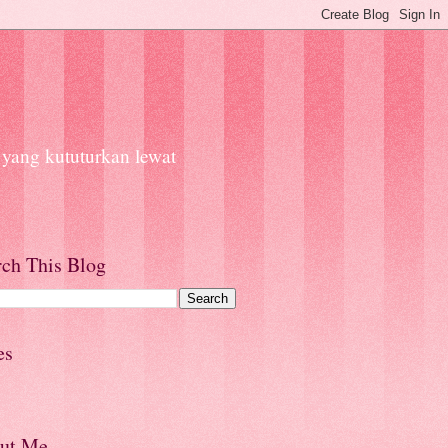
 yang kututurkan lewat
rch This Blog
es
ut Me