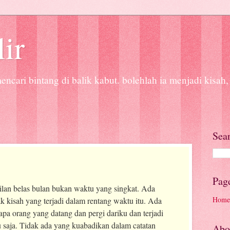
lir
ncari bintang di balik kabut. bolehlah ia menjadi kisah,
Sea
Pag
lan belas bulan bukan waktu yang singkat. Ada
Home
k kisah yang terjadi dalam rentang waktu itu. Ada
apa orang yang datang dan pergi dariku dan terjadi
u saja. Tidak ada yang kuabadikan dalam catatan
Abo